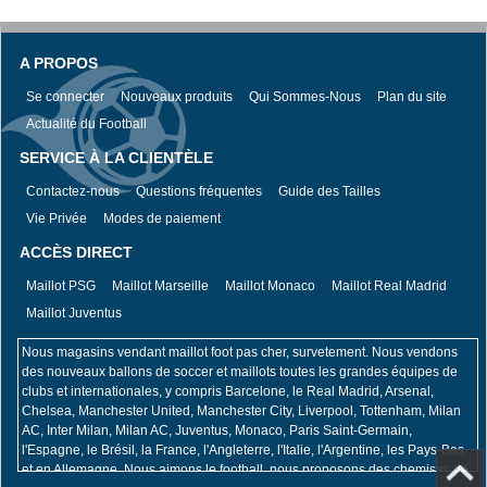
A PROPOS
Se connecter
Nouveaux produits
Qui Sommes-Nous
Plan du site
Actualité du Football
SERVICE À LA CLIENTÈLE
Contactez-nous
Questions fréquentes
Guide des Tailles
Vie Privée
Modes de paiement
ACCÈS DIRECT
Maillot PSG
Maillot Marseille
Maillot Monaco
Maillot Real Madrid
Maillot Juventus
Nous magasins vendant maillot foot pas cher, survetement. Nous vendons
des nouveaux ballons de soccer et maillots toutes les grandes équipes de
clubs et internationales, y compris Barcelone, le Real Madrid, Arsenal,
Chelsea, Manchester United, Manchester City, Liverpool, Tottenham, Milan
AC, Inter Milan, Milan AC, Juventus, Monaco, Paris Saint-Germain,
l'Espagne, le Brésil, la France, l'Angleterre, l'Italie, l'Argentine, les Pays-Bas
et en Allemagne. Nous aimons le football, nous proposons des chemises de