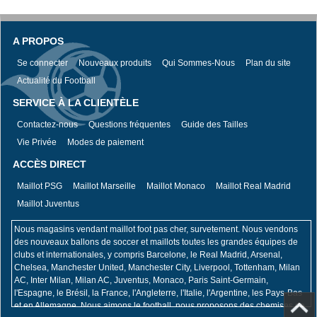
A PROPOS
Se connecter
Nouveaux produits
Qui Sommes-Nous
Plan du site
Actualité du Football
SERVICE À LA CLIENTÈLE
Contactez-nous
Questions fréquentes
Guide des Tailles
Vie Privée
Modes de paiement
ACCÈS DIRECT
Maillot PSG
Maillot Marseille
Maillot Monaco
Maillot Real Madrid
Maillot Juventus
Nous magasins vendant maillot foot pas cher, survetement. Nous vendons
des nouveaux ballons de soccer et maillots toutes les grandes équipes de
clubs et internationales, y compris Barcelone, le Real Madrid, Arsenal,
Chelsea, Manchester United, Manchester City, Liverpool, Tottenham, Milan
AC, Inter Milan, Milan AC, Juventus, Monaco, Paris Saint-Germain,
l'Espagne, le Brésil, la France, l'Angleterre, l'Italie, l'Argentine, les Pays-Bas
et en Allemagne. Nous aimons le football, nous proposons des chemises de