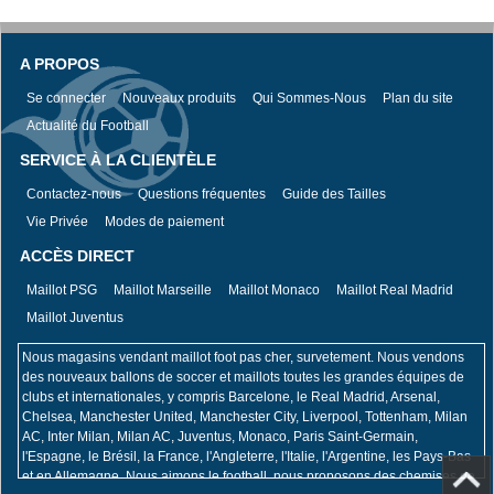
A PROPOS
Se connecter
Nouveaux produits
Qui Sommes-Nous
Plan du site
Actualité du Football
SERVICE À LA CLIENTÈLE
Contactez-nous
Questions fréquentes
Guide des Tailles
Vie Privée
Modes de paiement
ACCÈS DIRECT
Maillot PSG
Maillot Marseille
Maillot Monaco
Maillot Real Madrid
Maillot Juventus
Nous magasins vendant maillot foot pas cher, survetement. Nous vendons
des nouveaux ballons de soccer et maillots toutes les grandes équipes de
clubs et internationales, y compris Barcelone, le Real Madrid, Arsenal,
Chelsea, Manchester United, Manchester City, Liverpool, Tottenham, Milan
AC, Inter Milan, Milan AC, Juventus, Monaco, Paris Saint-Germain,
l'Espagne, le Brésil, la France, l'Angleterre, l'Italie, l'Argentine, les Pays-Bas
et en Allemagne. Nous aimons le football, nous proposons des chemises de