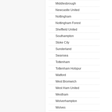
Middlesbrough
Newcastle United
Nottingham
Nottingham Forest
Sheffield United
Southampton
Stoke City
Sunderland
Swansea
Tottenham
Tottenham Hotspur
Watford
West Bromwich
West Ham United
Westham
Wolverhampton
Wolves