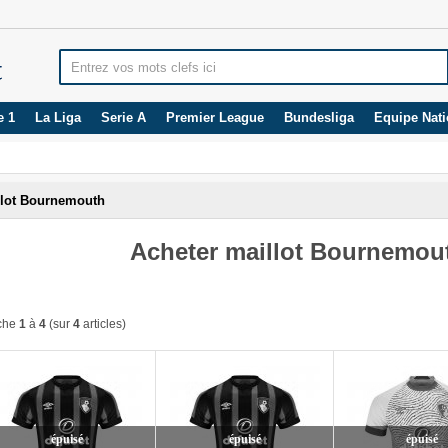
e 1
La Liga
Serie A
Premier League
Bundesliga
Equipe Nati
llot Bournemouth
Acheter maillot Bournemou
iche
1
à
4
(sur
4
articles)
épuisé
épuisé
épuisé