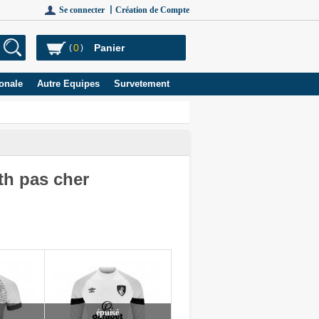
Se connecter 丨
Création de Compte
0
Panier
(
)
onale
Autre Equipes
Survetement
th pas cher
épuisé