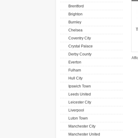
Brentford
Brighton
Burnley
T
Chelsea
Coventry City
Crystal Palace
Derby County
Aff
Everton
Fulham
Hull City
Ipswich Town
Leeds United
Leicester City
Liverpool
Luton Town
Manchester City
Manchester United