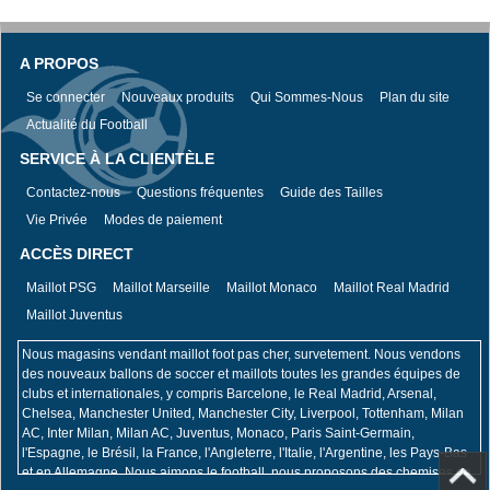
A PROPOS
Se connecter
Nouveaux produits
Qui Sommes-Nous
Plan du site
Actualité du Football
SERVICE À LA CLIENTÈLE
Contactez-nous
Questions fréquentes
Guide des Tailles
Vie Privée
Modes de paiement
ACCÈS DIRECT
Maillot PSG
Maillot Marseille
Maillot Monaco
Maillot Real Madrid
Maillot Juventus
Nous magasins vendant maillot foot pas cher, survetement. Nous vendons
des nouveaux ballons de soccer et maillots toutes les grandes équipes de
clubs et internationales, y compris Barcelone, le Real Madrid, Arsenal,
Chelsea, Manchester United, Manchester City, Liverpool, Tottenham, Milan
AC, Inter Milan, Milan AC, Juventus, Monaco, Paris Saint-Germain,
l'Espagne, le Brésil, la France, l'Angleterre, l'Italie, l'Argentine, les Pays-Bas
et en Allemagne. Nous aimons le football, nous proposons des chemises de