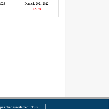
/2023
Domicile 2021-2022
€22.50
 pas cher, survetement. Nous