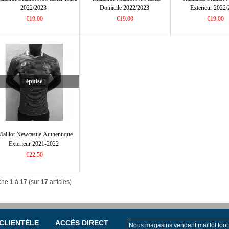
2022/2023
Domicile 2022/2023
Exterieur 2022
€19.00
€19.00
€19.00
épuisé
Maillot Newcastle Authentique
Exterieur 2021-2022
€22.50
iche
1
à
17
(sur
17
articles)
 CLIENTÈLE
ACCÈS DIRECT
Nous magasins vendant maillot foot