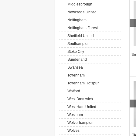
Middlesbrough
Newcastle United
Nottingham
Nottingham Forest
Sheffield United
Southampton
Stoke City
Tha
Sunderland
Swansea
Tottenham
Tottenham Hotspur
Watford
West Bromwich
West Ham United
Westham
Wolverhampton
Wolves
Th