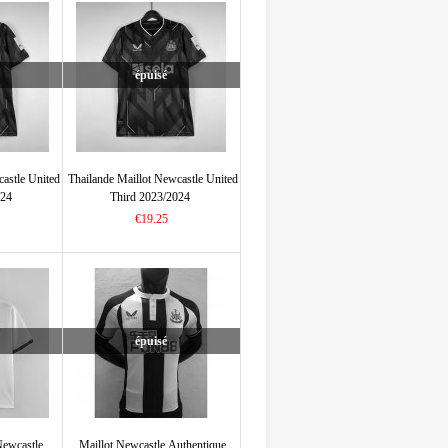
épuisé
castle United
Thailande Maillot Newcastle United
024
Third 2023/2024
€19.25
épuisé
Newcastle
Maillot Newcastle Authentique