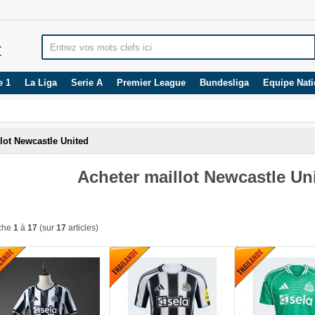
e 1
La Liga
Serie A
Premier League
Bundesliga
Equipe Nati
lot Newcastle United
Acheter maillot Newcastle Un
iche
1
à
17
(sur
17
articles)