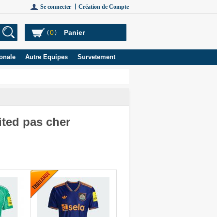
Se connecter 丨
Création de Compte
0
Panier
(
)
onale
Autre Equipes
Survetement
ited pas cher