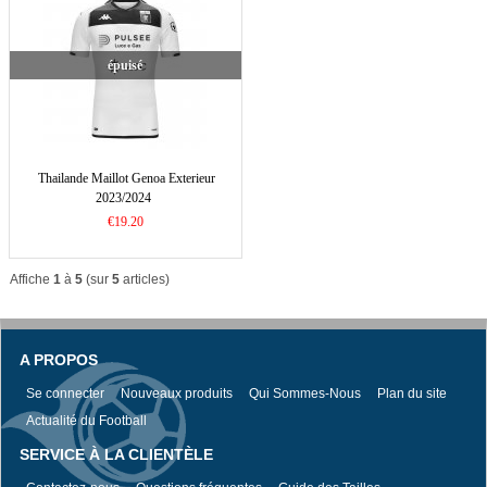
épuisé
Thailande Maillot Genoa Exterieur
2023/2024
€19.20
Affiche
1
à
5
(sur
5
articles)
A PROPOS
Se connecter
Nouveaux produits
Qui Sommes-Nous
Plan du site
Actualité du Football
SERVICE À LA CLIENTÈLE