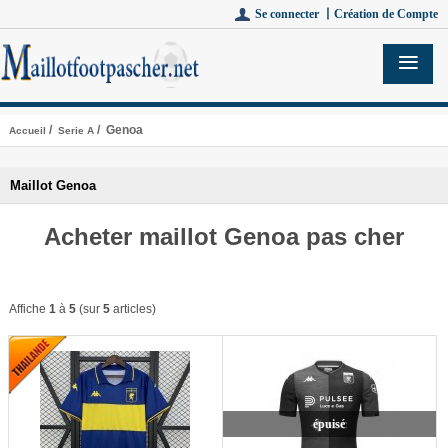
Se connecter 丨
Création de Compte
/
/ Genoa
Accueil
Serie A
Maillot Genoa
Acheter maillot Genoa pas cher
Affiche
1
à
5
(sur
5
articles)
épuisé