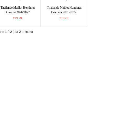
Thailande Maillot Honduras
Thailande Maillot Honduras
Domicile 2026/2027
Exterieur 2026/2027
€19.20
€19.20
iche
1
à
2
(sur
2
articles)