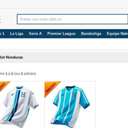
e 1
La Liga
Serie A
Premier League
Bundesliga
Equipe Nati
llot Honduras
iche
1
à
2
(sur
2
articles)