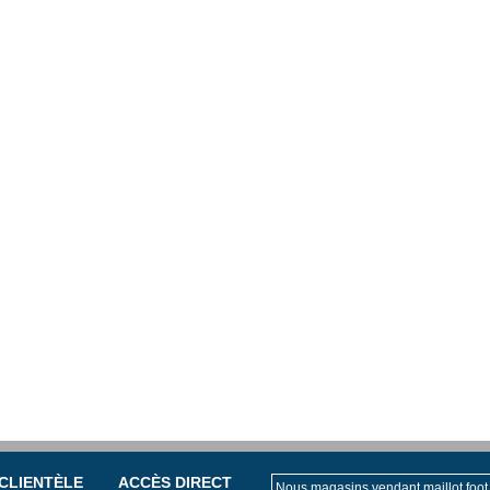
 CLIENTÈLE
ACCÈS DIRECT
Nous magasins vendant maillot foot