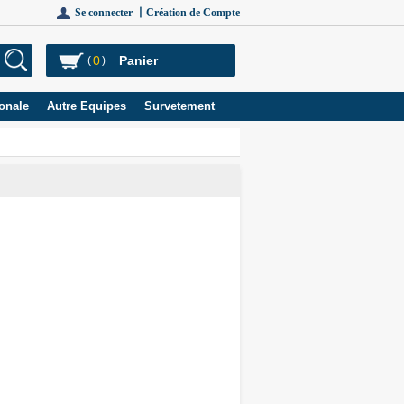
Se connecter 丨
Création de Compte
0
Panier
(
)
onale
Autre Equipes
Survetement