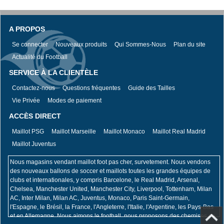
A PROPOS
Se connecter
Nouveaux produits
Qui Sommes-Nous
Plan du site
Actualité du Football
SERVICE À LA CLIENTÈLE
Contactez-nous
Questions fréquentes
Guide des Tailles
Vie Privée
Modes de paiement
ACCÈS DIRECT
Maillot PSG
Maillot Marseille
Maillot Monaco
Maillot Real Madrid
Maillot Juventus
Nous magasins vendant maillot foot pas cher, survetement. Nous vendons
des nouveaux ballons de soccer et maillots toutes les grandes équipes de
clubs et internationales, y compris Barcelone, le Real Madrid, Arsenal,
Chelsea, Manchester United, Manchester City, Liverpool, Tottenham, Milan
AC, Inter Milan, Milan AC, Juventus, Monaco, Paris Saint-Germain,
l'Espagne, le Brésil, la France, l'Angleterre, l'Italie, l'Argentine, les Pays-Bas
et en Allemagne. Nous aimons le football, nous proposons des chemises de