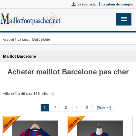
Se connecter 丨
Création de Compte
/
/ Barcelone
Accueil
La Liga
Maillot Barcelone
Acheter maillot Barcelone pas cher
Affiche
1
à
40
(sur
166
articles)
1
2
3
4
5
[Suiv >>]