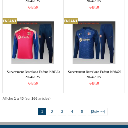
2024/2025
2024/2025
€48.50
€48.50
Survetement Barcelona Enfant Id363Ea
Survetement Barcelona Enfant Id36479
2024/2025
2024/2025
€48.50
€48.50
Affiche
1
à
40
(sur
166
articles)
1
2
3
4
5
[Suiv >>]