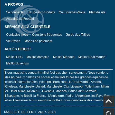
A PROPOS
Se connecter
Nouveaux produits
Qui Sommes-Nous
Plan du site
Actualité du Football
SERVICE À LA CLIENTÈLE
Contactez-nous
Questions fréquentes
Guide des Tailles
Vie Privée
Modes de paiement
ACCÈS DIRECT
Maillot PSG
Maillot Marseille
Maillot Monaco
Maillot Real Madrid
Maillot Juventus
Nous magasins vendant maillot foot pas cher, survetement. Nous vendons
des nouveaux ballons de soccer et maillots toutes les grandes équipes de
clubs et internationales, y compris Barcelone, le Real Madrid, Arsenal,
Chelsea, Manchester United, Manchester City, Liverpool, Tottenham, Milan
AC, Inter Milan, Milan AC, Juventus, Monaco, Paris Saint-Germain,
l'Espagne, le Brésil, la France, l'Angleterre, l'Italie, l'Argentine, les Pays-Bas
et en Allemagne. Nous aimons le football, nous proposons des chemises de
sélection de football, des costumes d'équipe de football, des chemises de
soccer rétro, des uniformes, des accessoires de football, des vêtements de
MAILLOT DE FOOT 2017-2018
football, des vêtements de formation et des basiques disponibles en ligne.