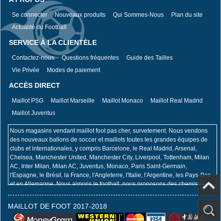
Se connecter
Nouveaux produits
Qui Sommes-Nous
Plan du site
Actualité du Football
SERVICE À LA CLIENTÈLE
Contactez-nous
Questions fréquentes
Guide des Tailles
Vie Privée
Modes de paiement
ACCÈS DIRECT
Maillot PSG
Maillot Marseille
Maillot Monaco
Maillot Real Madrid
Maillot Juventus
Nous magasins vendant maillot foot pas cher, survetement. Nous vendons
des nouveaux ballons de soccer et maillots toutes les grandes équipes de
clubs et internationales, y compris Barcelone, le Real Madrid, Arsenal,
Chelsea, Manchester United, Manchester City, Liverpool, Tottenham, Milan
AC, Inter Milan, Milan AC, Juventus, Monaco, Paris Saint-Germain,
l'Espagne, le Brésil, la France, l'Angleterre, l'Italie, l'Argentine, les Pays-Bas
et en Allemagne. Nous aimons le football, nous proposons des chemises de
sélection de football, des costumes d'équipe de football, des chemises de
soccer rétro, des uniformes, des accessoires de football, des vêtements de
MAILLOT DE FOOT 2017-2018
football, des vêtements de formation et des basiques disponibles en ligne.
Toutes nos grandes alliances et pays, toutes les dernières maillot de la