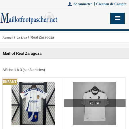
Se connecter 丨
Création de Compte
/
/ Real Zaragoza
Accueil
La Liga
Maillot Real Zaragoza
Affiche
1
à
3
(sur
3
articles)
épuisé