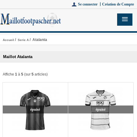
Se connecter 丨
Création de Compte
/
/ Atalanta
Accueil
Serie A
Maillot Atalanta
Affiche
1
à
5
(sur
5
articles)
épuisé
épuisé