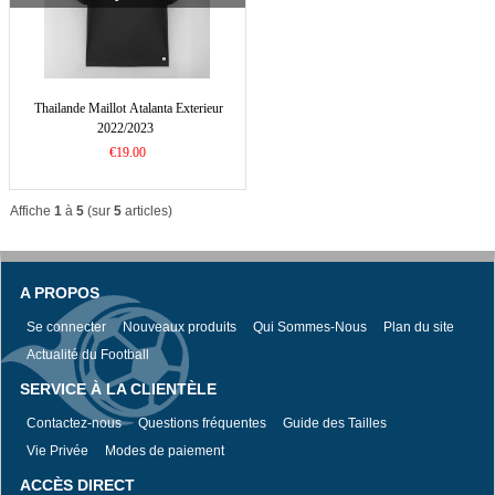
Thailande Maillot Atalanta Exterieur
2022/2023
€19.00
Affiche
1
à
5
(sur
5
articles)
A PROPOS
Se connecter
Nouveaux produits
Qui Sommes-Nous
Plan du site
Actualité du Football
SERVICE À LA CLIENTÈLE
Contactez-nous
Questions fréquentes
Guide des Tailles
Vie Privée
Modes de paiement
ACCÈS DIRECT