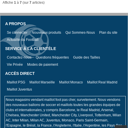
Affiche
1
à
7
(sur
7
articles)
A PROPOS
Se connecter
Nouveaux produits
Qui Sommes-Nous
Plan du site
Actualité du Football
SERVICE À LA CLIENTÈLE
Contactez-nous
Questions fréquentes
Guide des Tailles
Vie Privée
Modes de paiement
ACCÈS DIRECT
Maillot PSG
Maillot Marseille
Maillot Monaco
Maillot Real Madrid
Maillot Juventus
Nous magasins vendant maillot foot pas cher, survetement. Nous vendons
des nouveaux ballons de soccer et maillots toutes les grandes équipes de
clubs et internationales, y compris Barcelone, le Real Madrid, Arsenal,
Chelsea, Manchester United, Manchester City, Liverpool, Tottenham, Milan
AC, Inter Milan, Milan AC, Juventus, Monaco, Paris Saint-Germain,
l'Espagne, le Brésil, la France, l'Angleterre, l'Italie, l'Argentine, les Pays-Bas