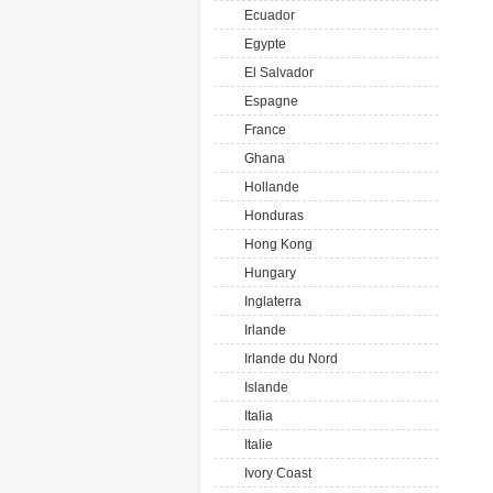
Ecuador
Egypte
El Salvador
Espagne
France
Ghana
Hollande
Honduras
Hong Kong
Hungary
Inglaterra
Irlande
Irlande du Nord
Islande
Italia
Italie
Ivory Coast