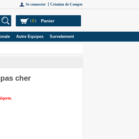
Se connecter 丨
Création de Compte
0
Panier
(
)
onale
Autre Equipes
Survetement
 pas cher
égorie.